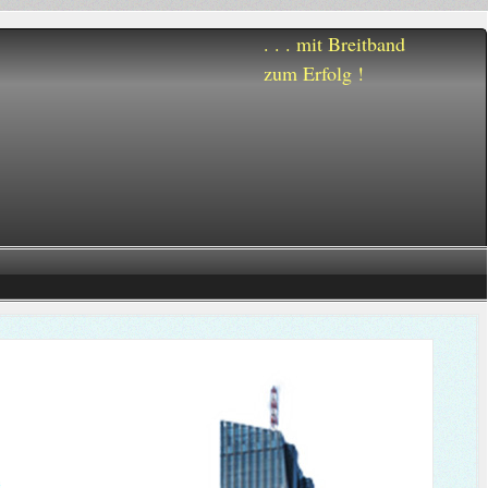
. . . mit Breitband
zum Erfolg !